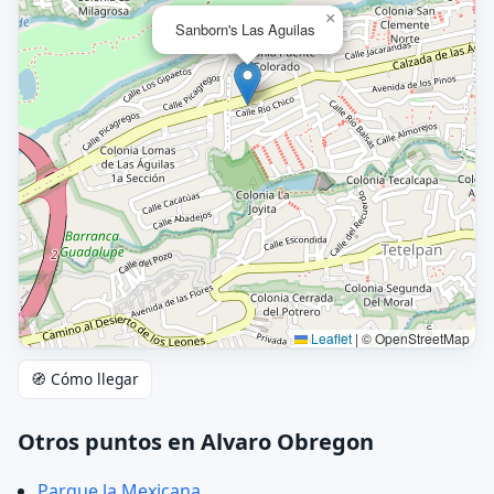
×
Sanborn's Las Aguilas
Leaflet
|
© OpenStreetMap
🧭 Cómo llegar
Otros puntos en Alvaro Obregon
Parque la Mexicana