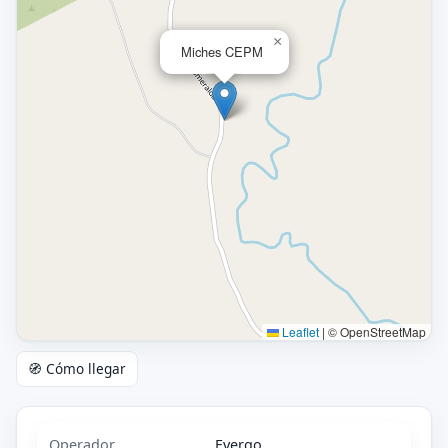
×
Miches CEPM
Leaflet
|
© OpenStreetMap
🧭 Cómo llegar
Operador
Evergo