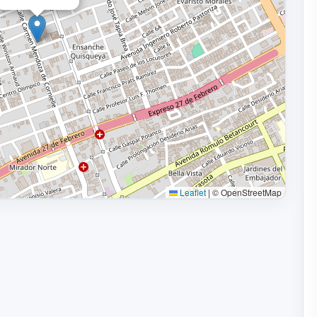
Leaflet
|
© OpenStreetMap