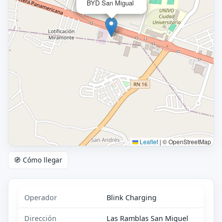
BYD San Migual
Leaflet
|
© OpenStreetMap
🧭 Cómo llegar
Operador
Blink Charging
Dirección
Las Ramblas San Miguel