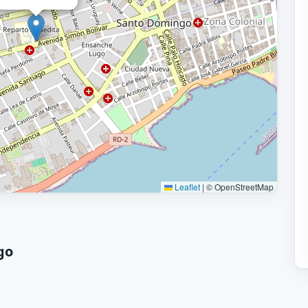
Leaflet
|
© OpenStreetMap
go