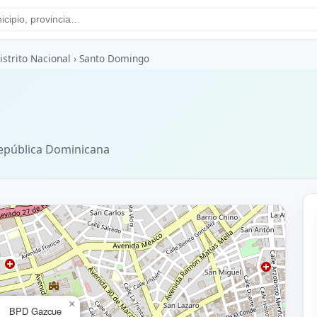
istrito Nacional
›
Santo Domingo
epública Dominicana
×
BPD Gazcue