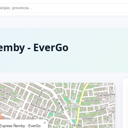
emby - EverGo
×
 Express Ñemby - EverGo