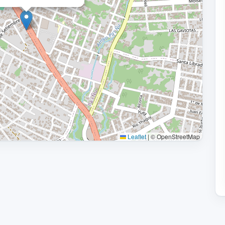
Leaflet
|
© OpenStreetMap