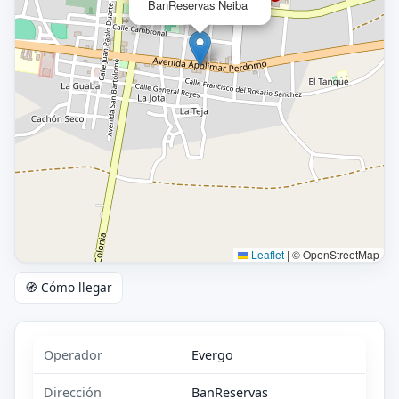
BanReservas Neiba
Leaflet
|
© OpenStreetMap
🧭 Cómo llegar
Operador
Evergo
Dirección
BanReservas