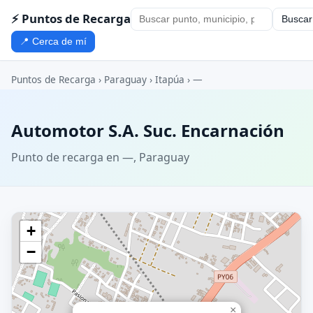
⚡ Puntos de Recarga
Buscar
📍 Cerca de mí
Puntos de Recarga
›
Paraguay
›
Itapúa
›
—
Automotor S.A. Suc. Encarnación
Punto de recarga en —, Paraguay
+
−
×