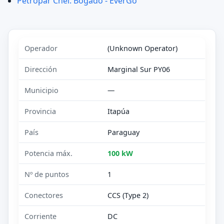
Petropar Cnel. Bogado - EverGo
Operador
(Unknown Operator)
Dirección
Marginal Sur PY06
Municipio
—
Provincia
Itapúa
País
Paraguay
Potencia máx.
100 kW
Nº de puntos
1
Conectores
CCS (Type 2)
Corriente
DC