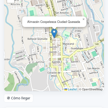
×
Almacén Coopelesca Ciudad Quesada
Leaflet
|
© OpenStreetMap
🧭 Cómo llegar