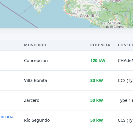
MUNICIPIO
POTENCIA
CONEC
Concepción
120 kW
CHAdeMO
Villa Bonita
80 kW
CCS (Ty
Zarcero
50 kW
Type 1 
tamaria
Río Segundo
50 kW
CCS (Ty