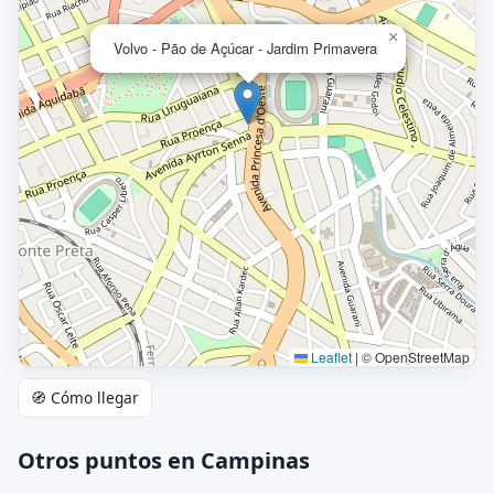
×
Volvo - Pão de Açúcar - Jardim Primavera
Leaflet
|
© OpenStreetMap
🧭 Cómo llegar
Otros puntos en Campinas