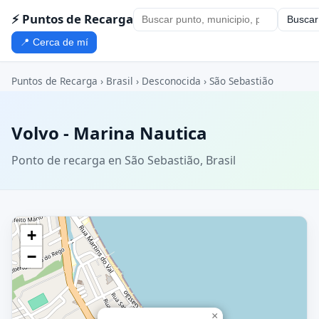
⚡ Puntos de Recarga
Buscar
📍 Cerca de mí
Puntos de Recarga
›
Brasil
›
Desconocida
›
São Sebastião
Volvo - Marina Nautica
Ponto de recarga en São Sebastião, Brasil
+
−
×