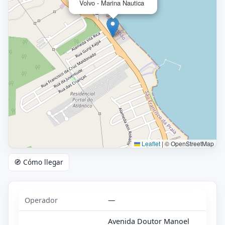
Volvo - Marina Nautica
Leaflet
|
© OpenStreetMap
🧭 Cómo llegar
Operador
—
Avenida Doutor Manoel