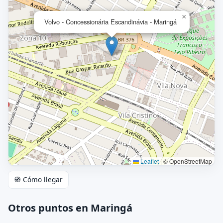
×
Volvo - Concessionária Escandinávia - Maringá
Leaflet
|
© OpenStreetMap
🧭 Cómo llegar
Otros puntos en Maringá