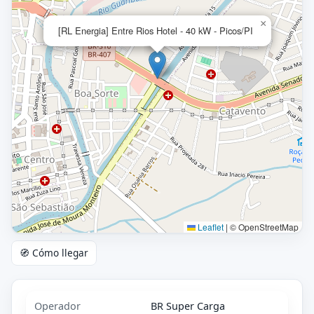
×
[RL Energia] Entre Rios Hotel - 40 kW - Picos/PI
Leaflet
|
© OpenStreetMap
🧭 Cómo llegar
Operador
BR Super Carga