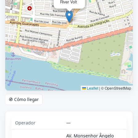
River Volt
Leaflet
|
© OpenStreetMap
🧭 Cómo llegar
Operador
—
AV. Monsenhor Ângelo