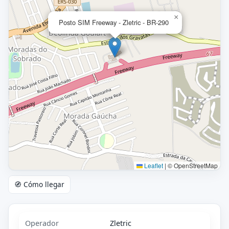
×
Posto SIM Freeway - Zletric - BR-290
Leaflet
|
© OpenStreetMap
🧭 Cómo llegar
Operador
Zletric