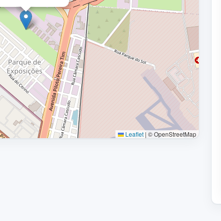
Leaflet
|
© OpenStreetMap