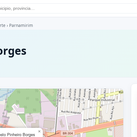
rte
›
Parnamirim
orges
×
sto Pinheiro Borges