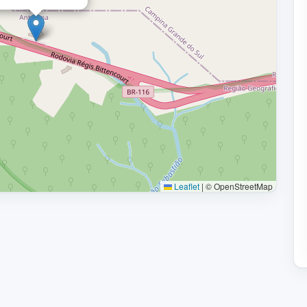
Leaflet
|
© OpenStreetMap