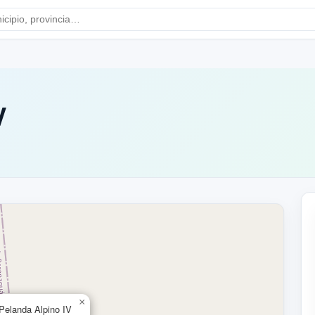
V
×
Pelanda Alpino IV