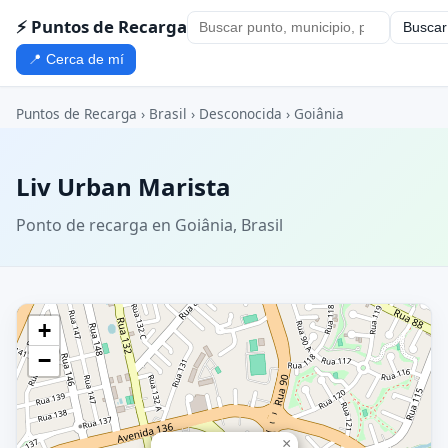
⚡ Puntos de Recarga
Buscar
📍 Cerca de mí
Puntos de Recarga
›
Brasil
›
Desconocida
›
Goiânia
Liv Urban Marista
Ponto de recarga en Goiânia, Brasil
+
−
×