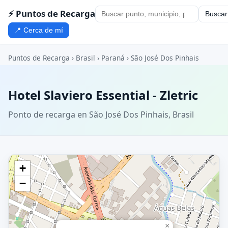
⚡ Puntos de Recarga
Buscar
📍 Cerca de mí
Puntos de Recarga
›
Brasil
›
Paraná
›
São José Dos Pinhais
Hotel Slaviero Essential - Zletric
Ponto de recarga en São José Dos Pinhais, Brasil
+
−
×