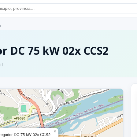
a
dor DC 75 kW 02x CCS2
il
×
arregador DC 75 kW 02x CCS2