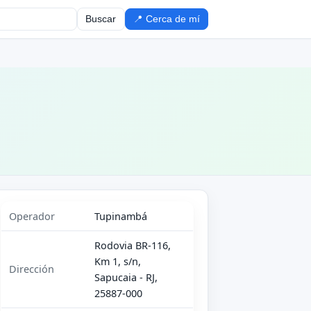
Buscar
📍 Cerca de mí
Operador
Tupinambá
Rodovia BR-116,
Km 1, s/n,
Dirección
Sapucaia - RJ,
25887-000