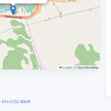
Leaflet
|
© OpenStreetMap
 - 01x CCS2 40kW