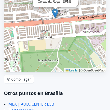
Coisas da Roça - EPNB
Leaflet
|
© OpenStreetMap
🧭 Cómo llegar
Otros puntos en Brasília
MBX | AUDI CENTER BSB