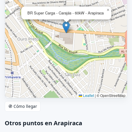
×
BR Super Carga - Carajás - 60kW - Arapiraca
Leaflet
|
© OpenStreetMap
🧭 Cómo llegar
Otros puntos en Arapiraca