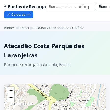
⚡ Puntos de Recarga
Buscar
📍 Cerca de mí
Puntos de Recarga
›
Brasil
›
Desconocida
›
Goiânia
Atacadão Costa Parque das
Laranjeiras
Ponto de recarga en Goiânia, Brasil
+
−