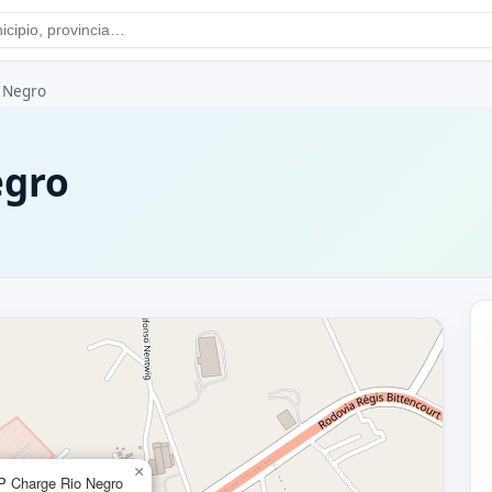
 Negro
egro
×
P Charge Rio Negro