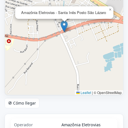
×
Amazônia Eletrovias - Santa Inês Posto São Lázaro
Leaflet
|
© OpenStreetMap
🧭 Cómo llegar
Operador
Amazônia Eletrovias