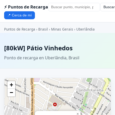
⚡ Puntos de Recarga
Buscar
📍 Cerca de mí
Puntos de Recarga
›
Brasil
›
Minas Gerais
›
Uberlândia
[80kW] Pátio Vinhedos
Ponto de recarga en Uberlândia, Brasil
+
−
×