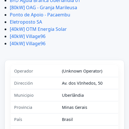
BYD Águia Branca Uberlândia 01
[80kW] OAG - Granja Marileusa
Ponto de Apoio - Pacaembu
Eletroposto SA
[40kW] OTM Energia Solar
[40kW] Village96
[40kW] Village96
Operador
(Unknown Operator)
Dirección
Av. dos VInhedos, 50
Municipio
Uberlândia
Provincia
Minas Gerais
País
Brasil