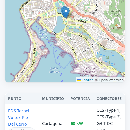
Leaflet
|
© OpenStreetMap
PUNTO
MUNICIPIO
POTENCIA
CONECTORES
CCS (Type 1),
EDS Terpel
CCS (Type 2),
Voltex Pie
Cartagena
60 kW
GB-T DC -
Del Cerro