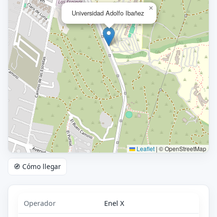
×
Universidad Adolfo Ibañez
Leaflet
|
© OpenStreetMap
🧭 Cómo llegar
Operador
Enel X