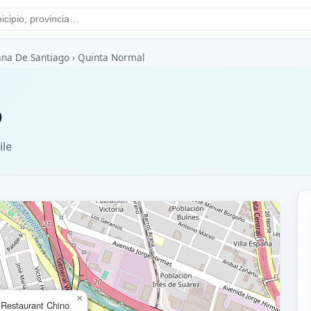
ana De Santiago
›
Quinta Normal
o
ile
×
Restaurant Chino