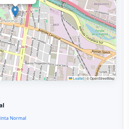
Leaflet
|
© OpenStreetMap
al
uinta Normal