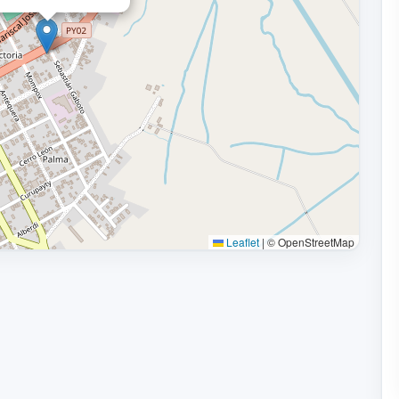
Leaflet
|
© OpenStreetMap