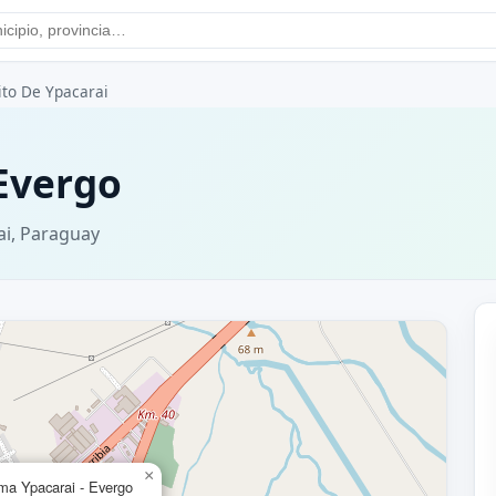
ito De Ypacarai
Evergo
ai, Paraguay
×
a Ypacarai - Evergo