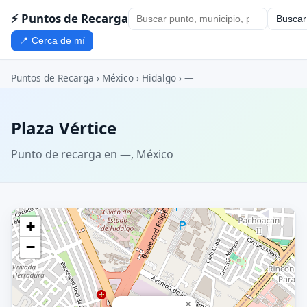
⚡ Puntos de Recarga
Buscar
📍 Cerca de mí
Puntos de Recarga
›
México
›
Hidalgo
›
—
Plaza Vértice
Punto de recarga en —, México
+
−
×