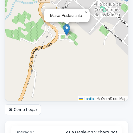
×
Malva Restaurante
Leaflet
|
© OpenStreetMap
🧭 Cómo llegar
Operador
Tesla (Tesla-only charging)