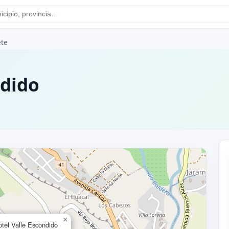
te
ndido
×
tel Valle Escondido