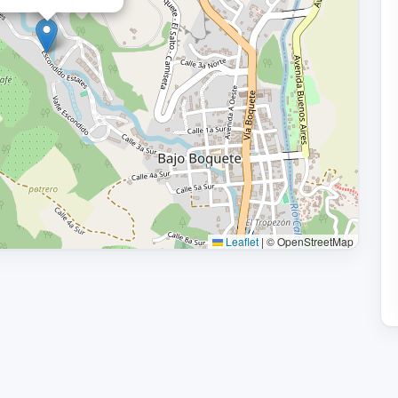
Leaflet
|
© OpenStreetMap