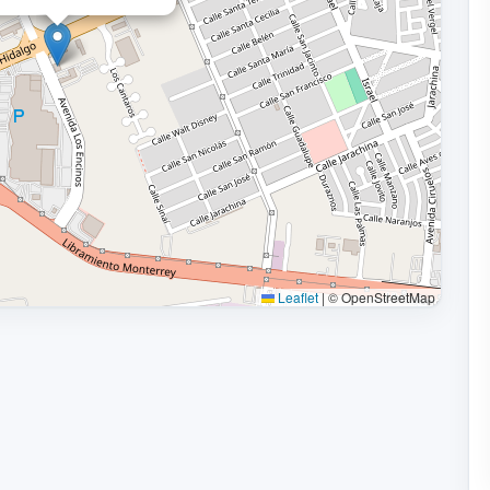
Leaflet
|
© OpenStreetMap