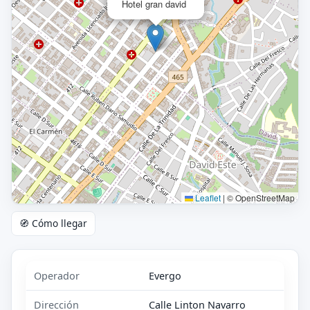
Hotel gran david
Leaflet
|
© OpenStreetMap
🧭 Cómo llegar
Operador
Evergo
Dirección
Calle Linton Navarro