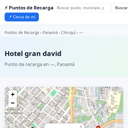
⚡ Puntos de Recarga
Buscar
📍 Cerca de mí
Puntos de Recarga
›
Panamá
›
Chiriquí
›
—
Hotel gran david
Punto de recarga en —, Panamá
+
−
×