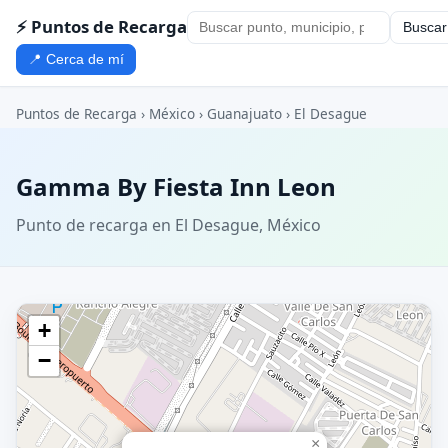
⚡ Puntos de Recarga
Buscar
📍 Cerca de mí
Puntos de Recarga
›
México
›
Guanajuato
›
El Desague
Gamma By Fiesta Inn Leon
Punto de recarga en El Desague, México
+
−
×