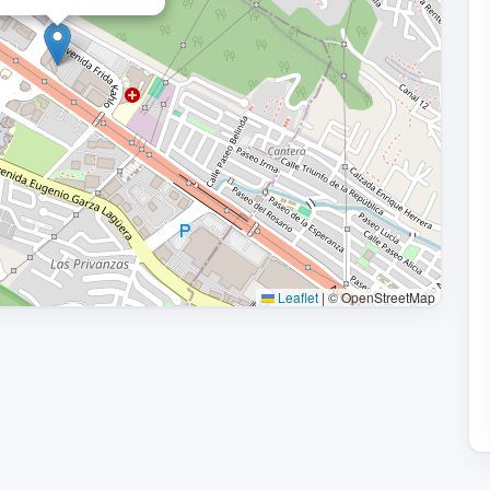
Leaflet
|
© OpenStreetMap