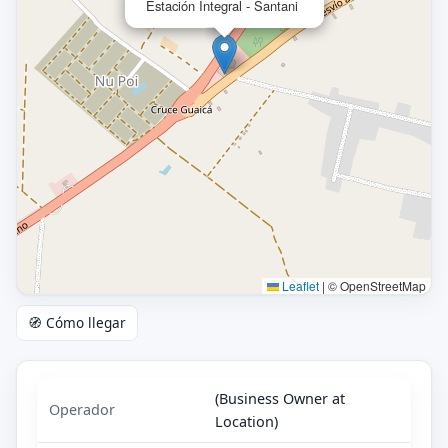
Estación Integral - Santani
Leaflet
|
© OpenStreetMap
🧭 Cómo llegar
(Business Owner at
Operador
Location)