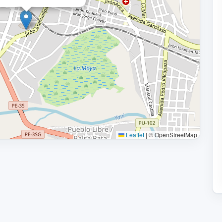
Leaflet
|
© OpenStreetMap