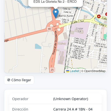
EDS La Glorieta No 2 - ERCO
Leaflet
|
© OpenStreetMap
🧭 Cómo llegar
Operador
(Unknown Operator)
Dirección
Carrera 24 A # 1BN - 04