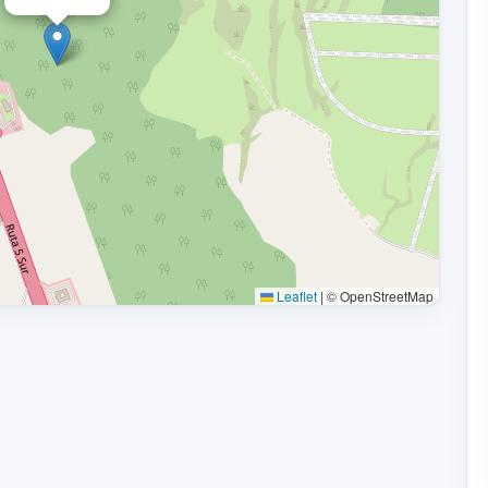
Leaflet
|
© OpenStreetMap