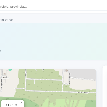
rto Varas
e
×
COPEC