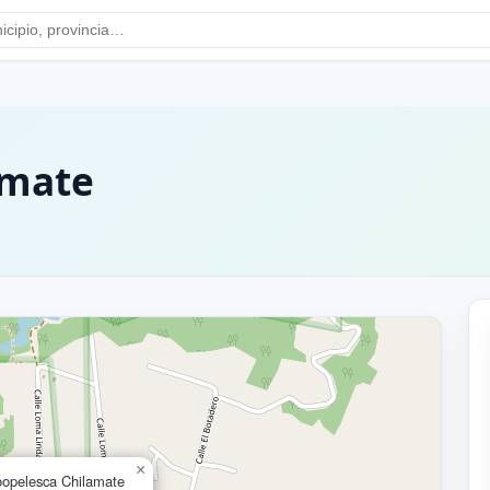
amate
×
opelesca Chilamate