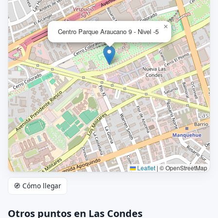
×
Centro Parque Araucano 9 - Nivel -5
Leaflet
|
© OpenStreetMap
🧭 Cómo llegar
Otros puntos en Las Condes