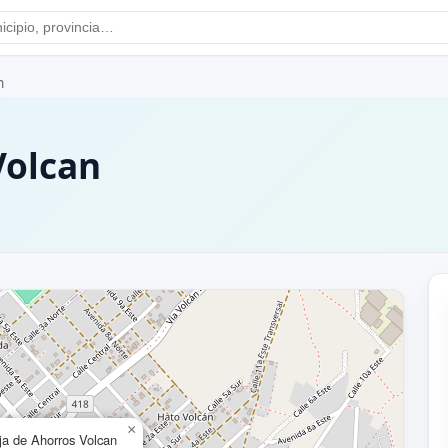
n
Volcan
×
ja de Ahorros Volcan