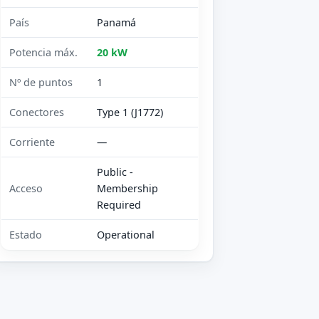
País
Panamá
Potencia máx.
20 kW
Nº de puntos
1
Conectores
Type 1 (J1772)
Corriente
—
Public -
Acceso
Membership
Required
Estado
Operational