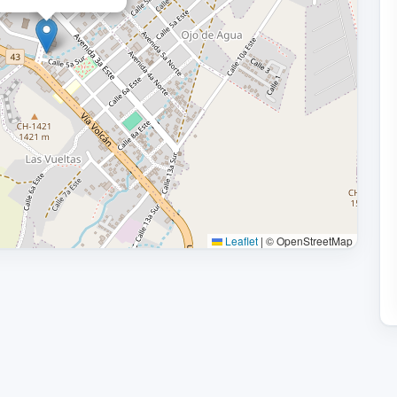
Leaflet
|
© OpenStreetMap