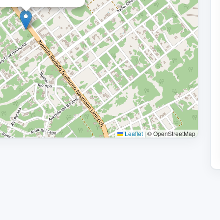
Leaflet
|
© OpenStreetMap