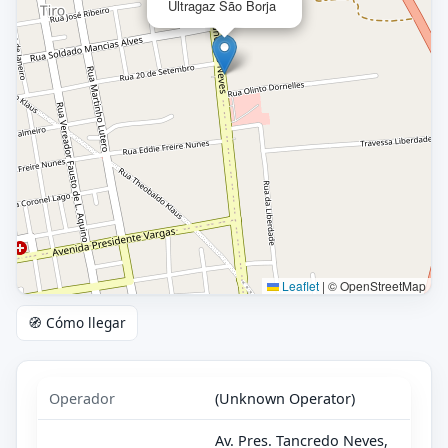
Ultragaz São Borja
Leaflet
|
© OpenStreetMap
🧭 Cómo llegar
Operador
(Unknown Operator)
Av. Pres. Tancredo Neves,