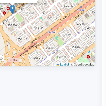
Leaflet
|
© OpenStreetMap