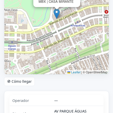
MBX | CASA MIRANTE
Leaflet
|
© OpenStreetMap
🧭 Cómo llegar
Operador
—
AV PARQUE ÁGUAS