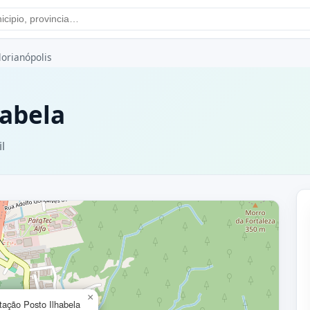
lorianópolis
habela
l
×
tação Posto Ilhabela