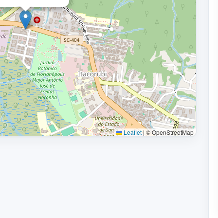
Leaflet
|
© OpenStreetMap