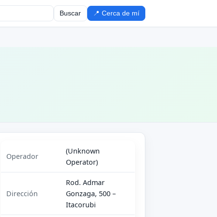
Buscar
📍 Cerca de mí
(Unknown
Operador
Operator)
Rod. Admar
Dirección
Gonzaga, 500 –
Itacorubi